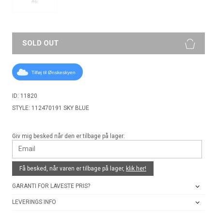
XL
SOLD OUT
Tilføj til Ønskeskyen
ID: 11820
STYLE: 112470191 SKY BLUE
Giv mig besked når den er tilbage på lager:
Få besked, når varen er tilbage på lager,
klik her!
GARANTI FOR LAVESTE PRIS?
LEVERINGS INFO