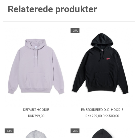
Relaterede produkter
-37%
DEFAULT HOODIE
EMBROIDERED O.G. HOODIE
DKK 799,00
DKK 799,00
DKK 500,00
-41%
-33%