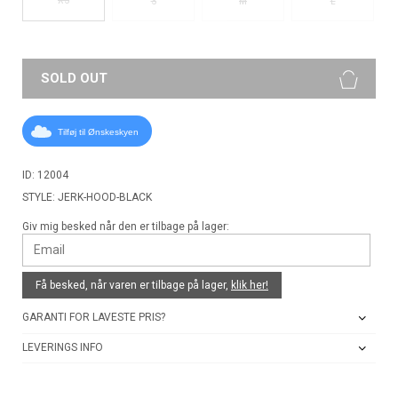
S
M
L
SOLD OUT
Tilføj til Ønskeskyen
ID: 12004
STYLE: JERK-HOOD-BLACK
Giv mig besked når den er tilbage på lager:
Få besked, når varen er tilbage på lager,
klik her!
GARANTI FOR LAVESTE PRIS?
LEVERINGS INFO