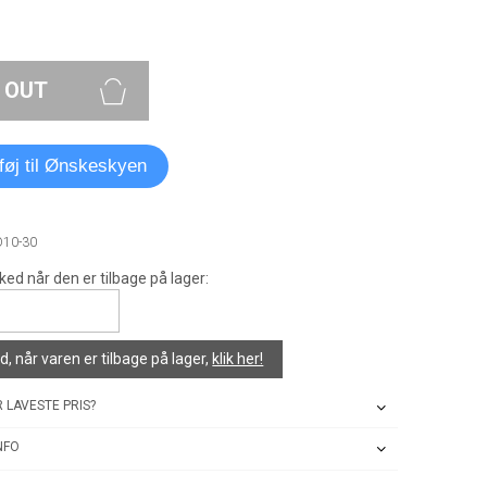
 OUT
lføj til Ønskeskyen
D10-30
ked når den er tilbage på lager:
, når varen er tilbage på lager,
klik her!
 LAVESTE PRIS?
NFO