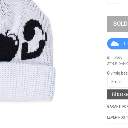
SOLD
Ti
ID: 13858
STYLE: DAN-
Giv mig bes
Få besked
GARANTI FOR
LEVERINGS I