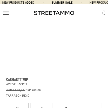
NEW PRODUCTS ADDED
SUMMER SALE
NEW PRODUCT
0
CARHARTT WIP
ACTIVE JACKET
DKK 1.699,00
DKK 900,00
TARRAGON RIGID
XS