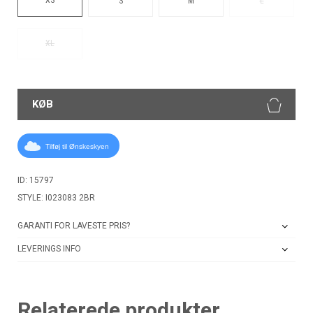
S
M
L
XL
KØB
Tilføj til Ønskeskyen
ID: 15797
STYLE: I023083 2BR
GARANTI FOR LAVESTE PRIS?
LEVERINGS INFO
Relaterede produkter