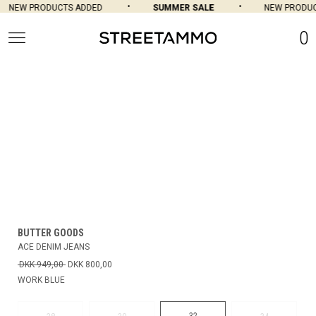
NEW PRODUCTS ADDED
SUMMER SALE
NEW PRODUCT
0
BUTTER GOODS
ACE DENIM JEANS
DKK 949,00
DKK 800,00
WORK BLUE
32