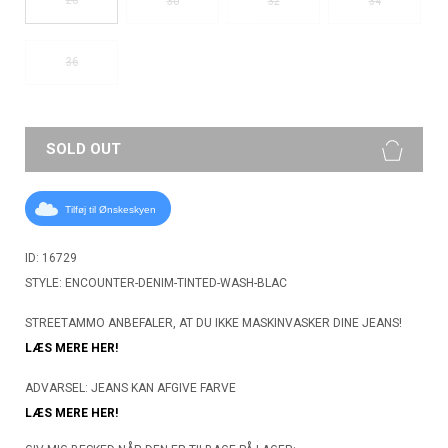
30
32
34
36
SOLD OUT
Tilføj til Ønskeskyen
ID: 16729
STYLE: ENCOUNTER-DENIM-TINTED-WASH-BLAC
STREETAMMO ANBEFALER, AT DU IKKE MASKINVASKER DINE JEANS!
LÆS MERE HER!
ADVARSEL: JEANS KAN AFGIVE FARVE
LÆS MERE HER!