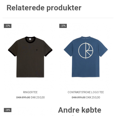
Relaterede produkter
-37%
-37%
RINGER TEE
CONTRAST STROKE LOGO TEE
DKK 399,00
DKK 250,00
DKK 399,00
DKK 250,00
Andre købte
-28%