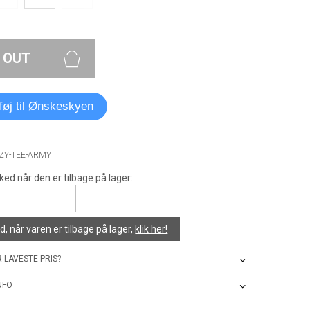
 OUT
lføj til Ønskeskyen
NZY-TEE-ARMY
ked når den er tilbage på lager:
, når varen er tilbage på lager,
klik her!
 LAVESTE PRIS?
NFO