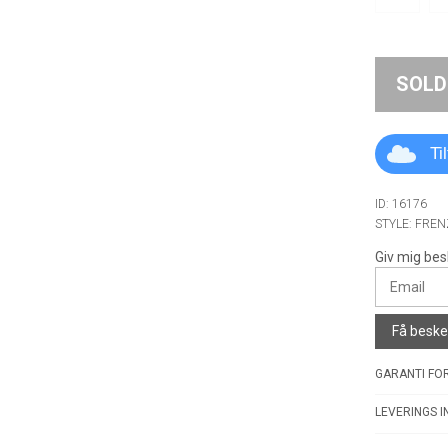
SOLD
Ti
ID: 16176
STYLE: FRE
Giv mig bes
Få besked
GARANTI FOR
LEVERINGS I