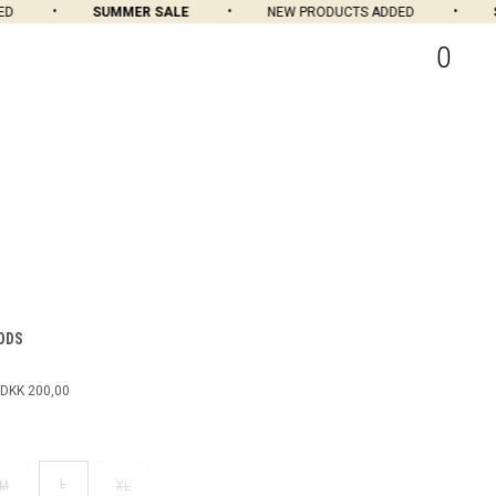
SUMMER SALE
NEW PRODUCTS ADDED
SU
0
ODS
DKK 200,00
L
M
XL