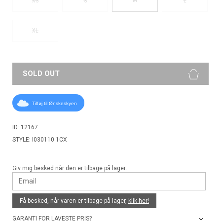
XS
S
L
XL
SOLD OUT
Tilføj til Ønskeskyen
ID: 12167
STYLE: I030110 1CX
Giv mig besked når den er tilbage på lager:
Få besked, når varen er tilbage på lager,
klik her!
GARANTI FOR LAVESTE PRIS?