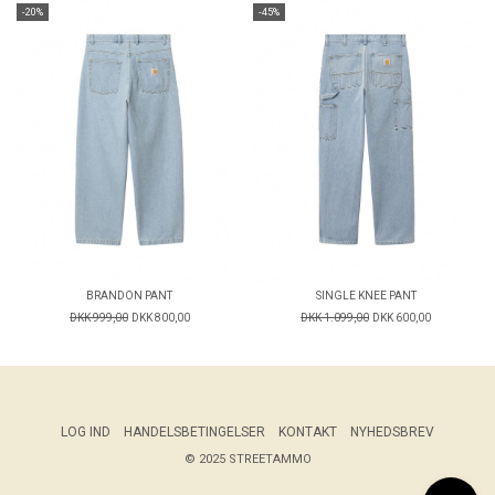
-20%
-45%
BRANDON PANT
SINGLE KNEE PANT
DKK 999,00
DKK 800,00
DKK 1.099,00
DKK 600,00
LOG IND
HANDELSBETINGELSER
KONTAKT
NYHEDSBREV
© 2025 STREETAMMO