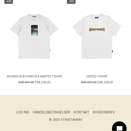
-43%
-50%
MONSIEUR BOHNEUR X WASTED T-SHIRT
UNITED T-SHIRT
DKK 349,00
DKK 200,00
DKK 399,00
DKK 200,00
LOG IND
HANDELSBETINGELSER
KONTAKT
NYHEDSBREV
© 2025 STREETAMMO