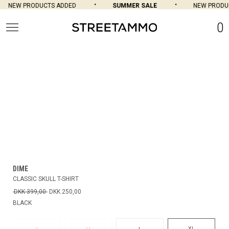
NEW PRODUCTS ADDED
SUMMER SALE
NEW PRODU
0
DIME
CLASSIC SKULL T-SHIRT
DKK 399,00
DKK 250,00
BLACK
XL