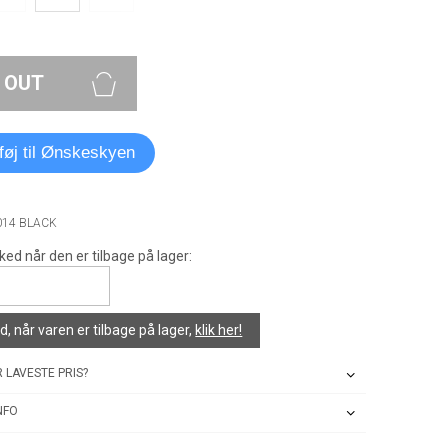
 OUT
lføj til Ønskeskyen
014 BLACK
ked når den er tilbage på lager:
, når varen er tilbage på lager,
klik her!
 LAVESTE PRIS?
NFO