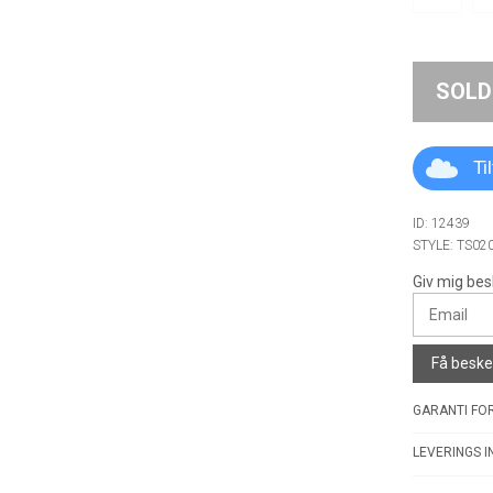
SOLD
Ti
ID: 12439
STYLE: TS02
Giv mig bes
Få besked
GARANTI FOR
LEVERINGS I