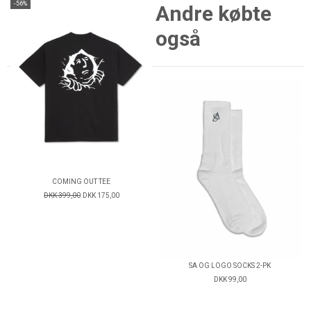
-56%
Andre købte
også
COMING OUT TEE
DKK 399,00
DKK 175,00
SA OG LOGO SOCKS 2-PK
DKK 99,00