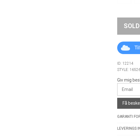
SOLD
Ti
ID: 12214
STYLE: 1652
Giv mig bes
Få besked
GARANTI FOR
LEVERINGS I