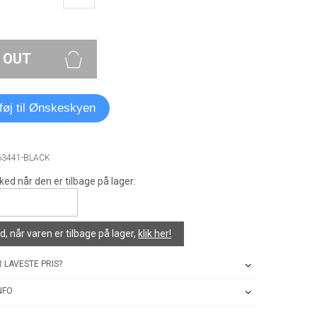
 OUT
lføj til Ønskeskyen
63441-BLACK
ked når den er tilbage på lager:
, når varen er tilbage på lager,
klik her!
 LAVESTE PRIS?
NFO