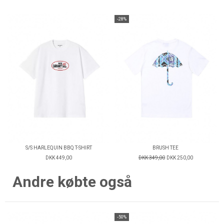
-28%
S/S HARLEQUIN BBQ T-SHIRT
BRUSH TEE
DKK 449,00
DKK 349,00
DKK 250,00
Andre købte også
-50%