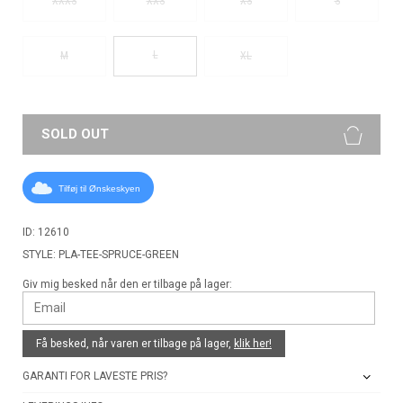
XXXS
XXS
XS
S
L
M
XL
SOLD OUT
Tilføj til Ønskeskyen
ID: 12610
STYLE: PLA-TEE-SPRUCE-GREEN
Giv mig besked når den er tilbage på lager:
Få besked, når varen er tilbage på lager,
klik her!
GARANTI FOR LAVESTE PRIS?