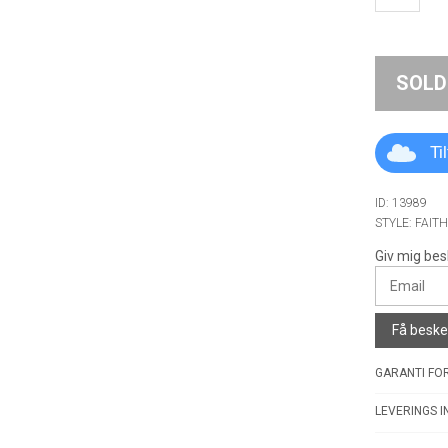
SOLD
Ti
ID: 13989
STYLE: FAIT
Giv mig bes
Få besked
GARANTI FOR
LEVERINGS I