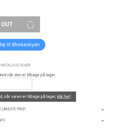
 OUT
lføj til Ønskeskyen
H-NECKLACE-SILVER
ked når den er tilbage på lager:
, når varen er tilbage på lager,
klik her!
 LAVESTE PRIS?
NFO