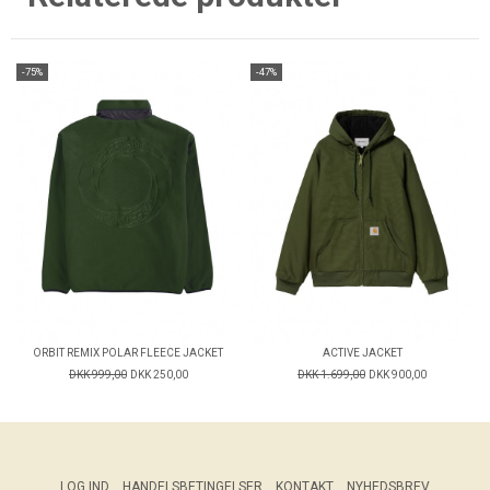
-75%
-47%
ORBIT REMIX POLAR FLEECE JACKET
ACTIVE JACKET
DKK 999,00
DKK 250,00
DKK 1.699,00
DKK 900,00
LOG IND
HANDELSBETINGELSER
KONTAKT
NYHEDSBREV