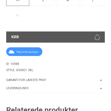
S
M
L
XL
KØB
Tilføj til Ønskeskyen
ID: 16988
STYLE: I030821 3BL
GARANTI FOR LAVESTE PRIS?
LEVERINGS INFO
Relaterede produkter