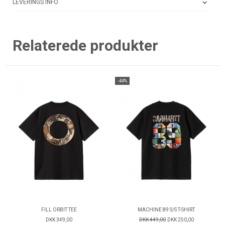
LEVERINGS INFO
Relaterede produkter
-44%
FILL ORBIT TEE
MACHINE 89 S/S T-SHIRT
DKK 349,00
DKK 449,00
DKK 250,00