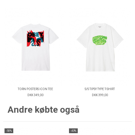
TORN POSTERS ICON TEE
S/S TIPSY TYPE T-SHIRT
DKK 349,00
DKK 399,00
Andre købte også
-50%
-43%