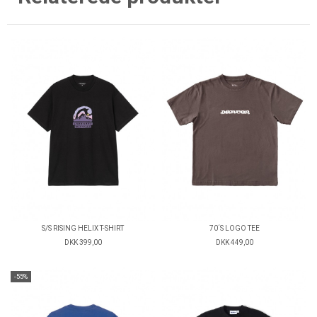
S/S RISING HELIX T-SHIRT
70´S LOGO TEE
DKK 399,00
DKK 449,00
-55%