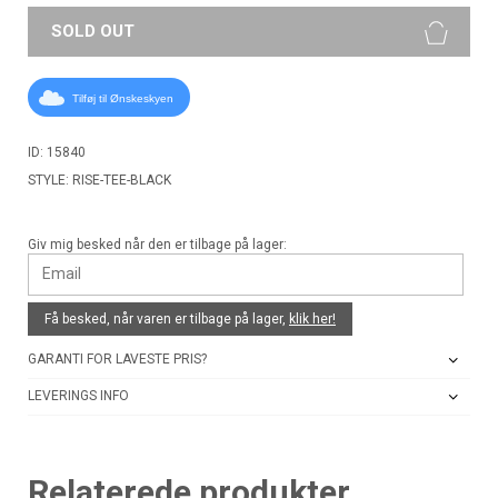
SOLD OUT
Tilføj til Ønskeskyen
ID: 15840
STYLE: RISE-TEE-BLACK
Giv mig besked når den er tilbage på lager:
Få besked, når varen er tilbage på lager,
klik her!
GARANTI FOR LAVESTE PRIS?
LEVERINGS INFO
Relaterede produkter