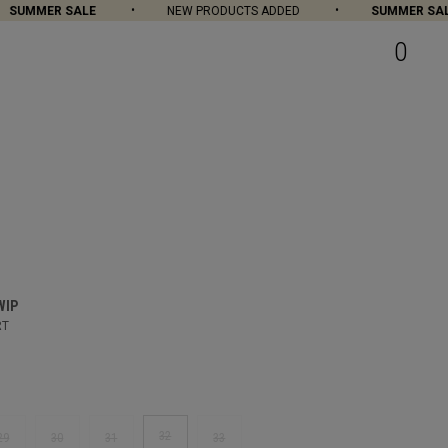
SUMMER SALE
NEW PRODUCTS ADDED
SUMMER SALE
0
WIP
RT
32
29
30
31
33