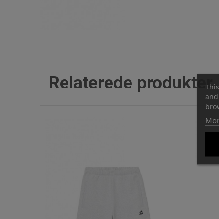
Relaterede produkter
This
and 
brow
Mor