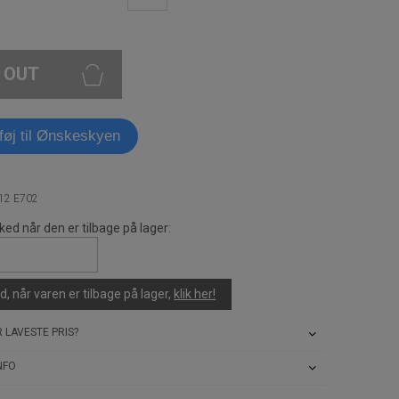
 OUT
lføj til Ønskeskyen
912 E702
ked når den er tilbage på lager:
, når varen er tilbage på lager,
klik her!
 LAVESTE PRIS?
NFO