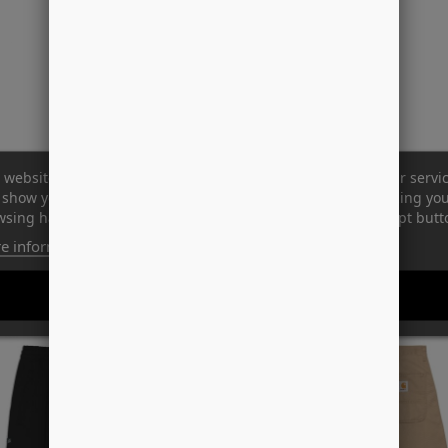
 website uses its own and third-party cookies to improve our servi
show you advertising related to your preferences by analyzing yo
sing habits. To give your consent to its use, press the Accept butt
e information
Customize cookies
REJECT ALL
I ACCEPT