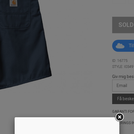
SOLD
Ti
ID: 16775
STYLE: I034
Giv mig bes
Få besked
GARANTI FOR
LEVERINGS I