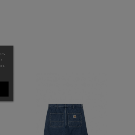
ces
ur
on.