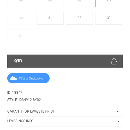
26
27
28
30
31
32
33
34
KØB
Tilføj til Ønskeskyen
ID: 18847
STYLE: I034912 8Y02
GARANTI FOR LAVESTE PRIS?
LEVERINGS INFO