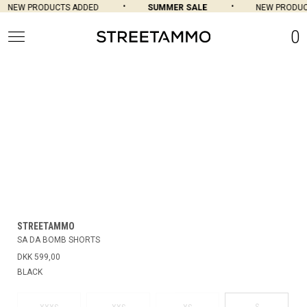
NEW PRODUCTS ADDED
SUMMER SALE
NEW PRODUCT
0
STREETAMMO
SA DA BOMB SHORTS
DKK 599,00
BLACK
S