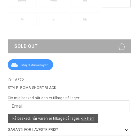
XXXS
XXS
XS
M
L
XL
SOLD OUT
Tilføj til Ønskeskyen
ID: 16672
STYLE: BOMB-SHORT-BLACK
Giv mig besked når den er tilbage på lager:
Få besked, når varen er tilbage på lager,
klik her!
GARANTI FOR LAVESTE PRIS?