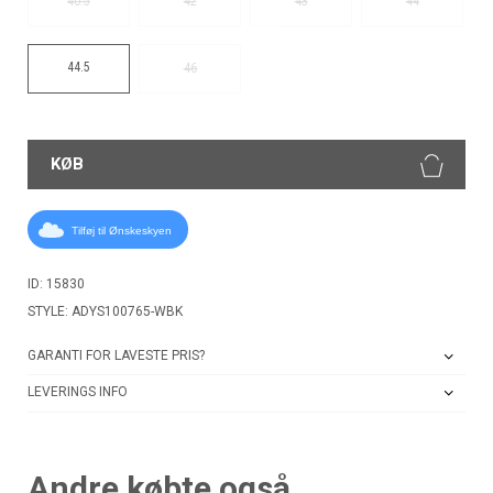
40.5
42
43
44
44.5
46
KØB
Tilføj til Ønskeskyen
ID: 15830
STYLE: ADYS100765-WBK
GARANTI FOR LAVESTE PRIS?
LEVERINGS INFO
Andre købte også