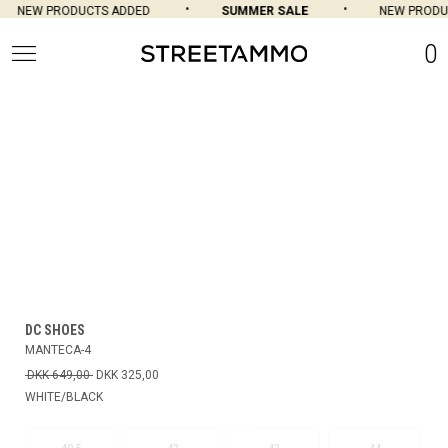
NEW PRODUCTS ADDED
SUMMER SALE
NEW PRODU
0
DC SHOES
MANTECA-4
DKK 649,00
DKK 325,00
WHITE/BLACK