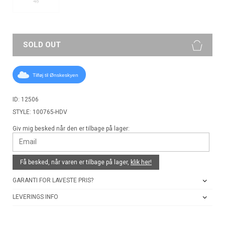
45
SOLD OUT
Tilføj til Ønskeskyen
ID: 12506
STYLE: 100765-HDV
Giv mig besked når den er tilbage på lager:
Få besked, når varen er tilbage på lager,
klik her!
GARANTI FOR LAVESTE PRIS?
LEVERINGS INFO