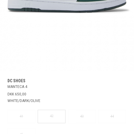
DC SHOES
MANTECA 4
DKK 650,00
WHITE/DARK/OLIVE
42
41
43
44