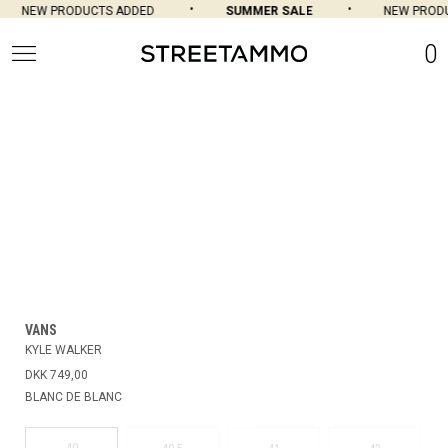
NEW PRODUCTS ADDED
SUMMER SALE
NEW PRODU
0
VANS
KYLE WALKER
DKK 749,00
BLANC DE BLANC
40