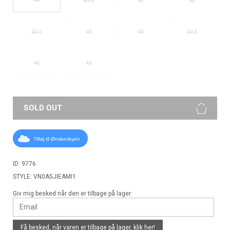
40.5
41
42
42.5
43
44
44.5
45
46
SOLD OUT
Tilføj til Ønskeskyen
ID: 9776
STYLE: VN0A5JIEAMI1
Giv mig besked når den er tilbage på lager:
Få besked, når varen er tilbage på lager,
klik her!