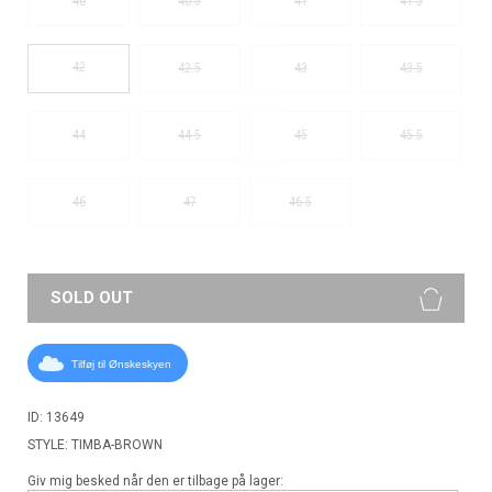
40
40.5
41
41.5
42
42.5
43
43.5
44
44.5
45
45.5
46
47
46.5
SOLD OUT
Tilføj til Ønskeskyen
ID: 13649
STYLE: TIMBA-BROWN
Giv mig besked når den er tilbage på lager: