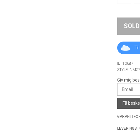
SOLD
Ti
ID: 10687
STYLE: NM2
Giv mig bes
Få besked
GARANTI FOR
LEVERINGS I