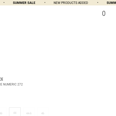
SUMMER SALE
NEW PRODUCTS ADDED
SUMMER
0
CE
E NUMERIC 272
44
43
44.5
45