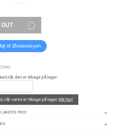
 OUT
lføj til Ønskeskyen
72GNG
ked når den er tilbage på lager:
, når varen er tilbage på lager,
klik her!
 LAVESTE PRIS?
NFO