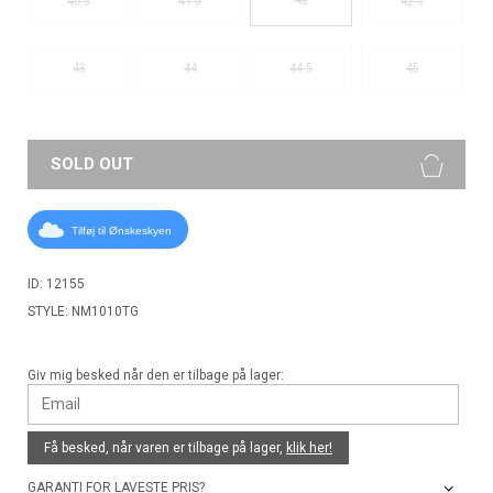
40.5
41.5
42.5
43
44
44.5
45
SOLD OUT
Tilføj til Ønskeskyen
ID: 12155
STYLE: NM1010TG
Giv mig besked når den er tilbage på lager:
Få besked, når varen er tilbage på lager,
klik her!
GARANTI FOR LAVESTE PRIS?