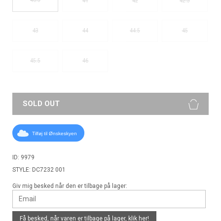
41
42
42.5
43
44
44.5
45
45.5
46
SOLD OUT
Tilføj til Ønskeskyen
ID: 9979
STYLE: DC7232 001
Giv mig besked når den er tilbage på lager:
Få besked, når varen er tilbage på lager,
klik her!