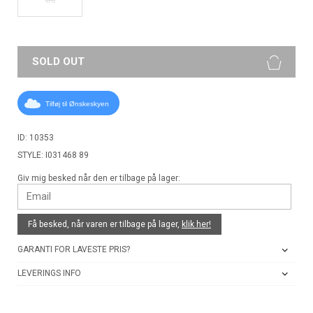
SOLD OUT
Tilføj til Ønskeskyen
ID: 10353
STYLE: I031468 89
Giv mig besked når den er tilbage på lager:
Få besked, når varen er tilbage på lager,
klik her!
GARANTI FOR LAVESTE PRIS?
LEVERINGS INFO