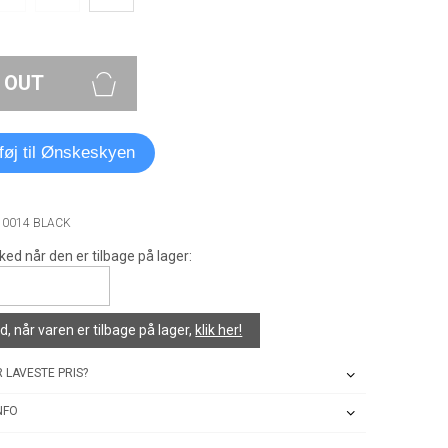
 OUT
lføj til Ønskeskyen
10014 BLACK
ked når den er tilbage på lager:
, når varen er tilbage på lager,
klik her!
 LAVESTE PRIS?
NFO