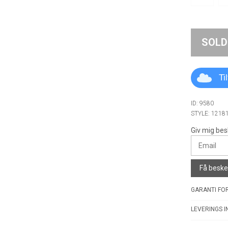
SOLD
Ti
ID: 9580
STYLE: 1218
Giv mig bes
Få besked
GARANTI FOR
LEVERINGS I