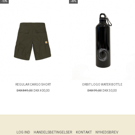
-53%
-49%
REGULAR CARGO SHORT
ORBIT LOGO WATER BOTTLE
DKK 849,00
DKK 400,00
DKK 99,00
DKK 50,00
LOG IND
HANDELSBETINGELSER
KONTAKT
NYHEDSBREV