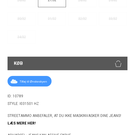
26/32
28/32
29/32
30/32
31/32
32/32
33/32
34/32
KØB
Tilføj til Ønskeskyen
ID: 10789
STYLE: I031501 HZ
STREETAMMO ANBEFALER, AT DU IKKE MASKINVASKER DINE JEANS!
LÆS MERE HER!