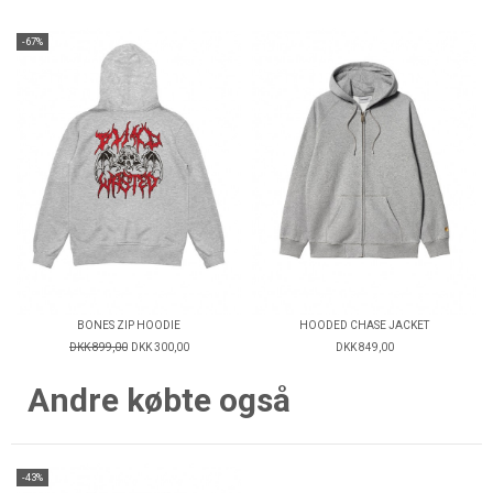
-67%
BONES ZIP HOODIE
HOODED CHASE JACKET
DKK 899,00
DKK 300,00
DKK 849,00
Andre købte også
-43%