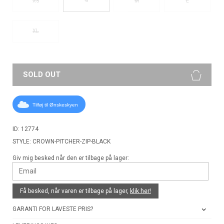
XS
M
L
XL
SOLD OUT
Tilføj til Ønskeskyen
ID: 12774
STYLE: CROWN-PITCHER-ZIP-BLACK
Giv mig besked når den er tilbage på lager:
Få besked, når varen er tilbage på lager,
klik her!
GARANTI FOR LAVESTE PRIS?