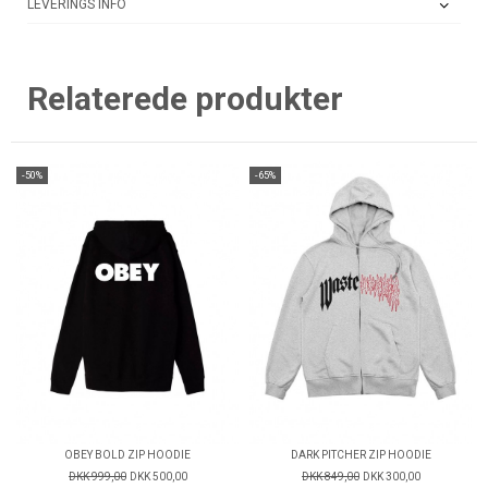
LEVERINGS INFO
Relaterede produkter
-50%
-65%
OBEY BOLD ZIP HOODIE
DARK PITCHER ZIP HOODIE
DKK 999,00
DKK 500,00
DKK 849,00
DKK 300,00