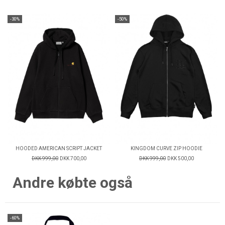
-30%
-50%
HOODED AMERICAN SCRIPT JACKET
KINGDOM CURVE ZIP HOODIE
DKK 999,00
DKK 700,00
DKK 999,00
DKK 500,00
Andre købte også
-60%