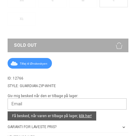
XS
S
M
XL
SOLD OUT
Tilføj til Ønskeskyen
ID: 12766
STYLE: GUARDIAN-ZIP-WHITE
Giv mig besked når den er tilbage på lager:
Få besked, når varen er tilbage på lager,
klik her!
GARANTI FOR LAVESTE PRIS?