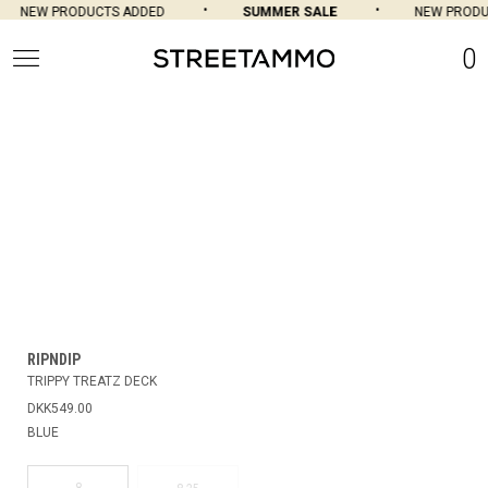
NEW PRODUCTS ADDED
SUMMER SALE
NEW PRODU
0
RIPNDIP
TRIPPY TREATZ DECK
DKK549.00
BLUE
8