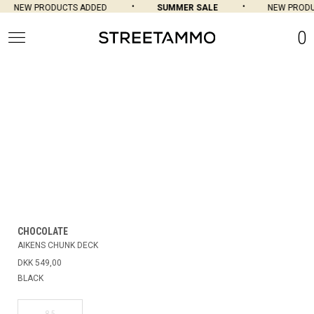
NEW PRODUCTS ADDED
SUMMER SALE
NEW PRODU
0
CHOCOLATE
AIKENS CHUNK DECK
DKK 549,00
BLACK
8.5