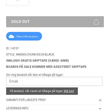
SOLD OUT
Tilføj til Ønskeskyen
ID: 14157
STYLE: AIKENS-CHUNK-DECK-BLACK
INKLUSIV GRATIS GRIPTAPE (VÆRDI: 69KR)
BOARDS PÅ SALE KOMMER MED ASSOTERET GRIPTAPE
Giv mig besked når den er tilbage på lager:
Få besked, når varen er tilbage på lager,
klik her!
GARANTI FOR LAVESTE PRIS?
LEVERINGS INFO