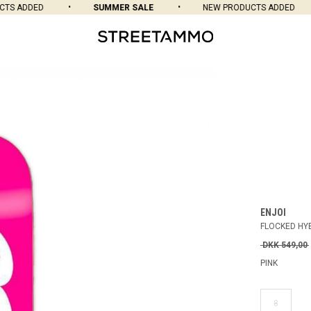
TS ADDED
SUMMER SALE
NEW PRODUCTS ADDED
ENJOI
FLOCKED HY
DKK 549,00
PINK
8