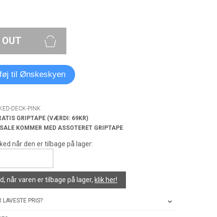
 OUT
lføj til Ønskeskyen
KED-DECK-PINK
RATIS GRIPTAPE (VÆRDI: 69KR)
 SALE KOMMER MED ASSOTERET GRIPTAPE
ked når den er tilbage på lager:
, når varen er tilbage på lager,
klik her!
 LAVESTE PRIS?