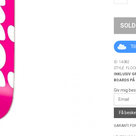
SOLD
Ti
ID: 14082
STYLE: FLOC
INKLUSIV G
BOARDS PÅ
Giv mig bes
Få besked
GARANTI FOR