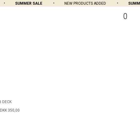
SUMMER SALE
NEW PRODUCTS ADDED
SUMMER
0
B DECK
DKK 350,00