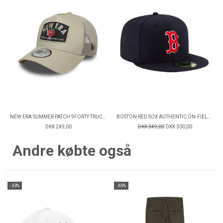
NEW ERA SUMMER PATCH 9FORTY TRUCKER CAP
BOSTON RED SOX AUTHENTIC ON-FIELD 59FIFTY FITTED CAP
DKK 249,00
DKK 349,00
DKK 300,00
Andre købte også
-33%
-65%