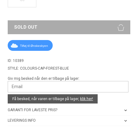
SOLD OUT
Tilføj til Ønskeskyen
ID: 10389
STYLE: COLOURS-CAP-FOREST-BLUE
Giv mig besked når den er tilbage på lager:
Få besked, når varen er tilbage på lager,
klik her!
GARANTI FOR LAVESTE PRIS?
LEVERINGS INFO