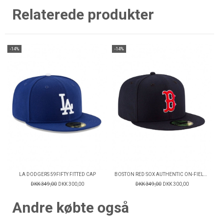
Relaterede produkter
-14%
-14%
LA DODGERS 59FIFTY FITTED CAP
BOSTON RED SOX AUTHENTIC ON-FIELD 59FIFTY FITTED CAP
DKK 349,00
DKK 300,00
DKK 349,00
DKK 300,00
Andre købte også