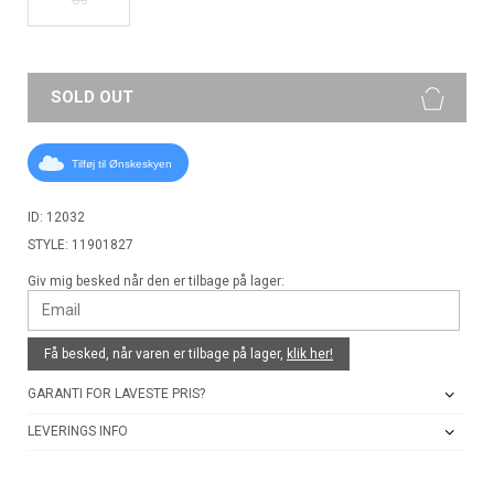
SOLD OUT
Tilføj til Ønskeskyen
ID: 12032
STYLE: 11901827
Giv mig besked når den er tilbage på lager:
Få besked, når varen er tilbage på lager,
klik her!
GARANTI FOR LAVESTE PRIS?
LEVERINGS INFO