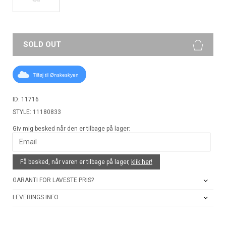
SOLD OUT
Tilføj til Ønskeskyen
ID: 11716
STYLE: 11180833
Giv mig besked når den er tilbage på lager:
Få besked, når varen er tilbage på lager,
klik her!
GARANTI FOR LAVESTE PRIS?
LEVERINGS INFO