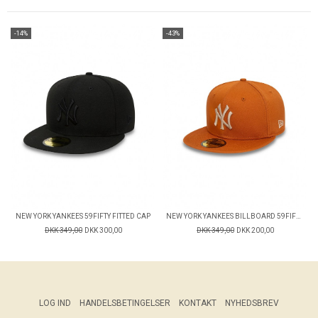
-14%
-43%
NEW YORK YANKEES 59FIFTY FITTED CAP
NEW YORK YANKEES BILLBOARD 59FIFTY FITTED CAP
DKK 349,00
DKK 300,00
DKK 349,00
DKK 200,00
LOG IND
HANDELSBETINGELSER
KONTAKT
NYHEDSBREV