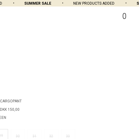
SUMMER SALE
NEW PRODUCTS ADDED
SUM
0
 CARGOPANT
DKK 150,00
EEN
29
30
31
32
33