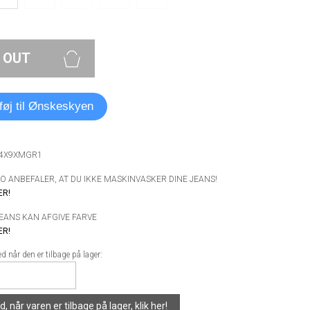
 OUT
lføj til Ønskeskyen
A4X9XMGR1
 ANBEFALER, AT DU IKKE MASKINVASKER DINE JEANS!
ER!
JEANS KAN AFGIVE FARVE
ER!
 når den er tilbage på lager:
, når varen er tilbage på lager,
klik her!