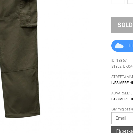
SOLD
Ti
ID: 13867
STYLE: DK0
STREETAMMO
LÆS MERE H
ADVARSEL: 
LÆS MERE H
Giv mig besked
Få besked