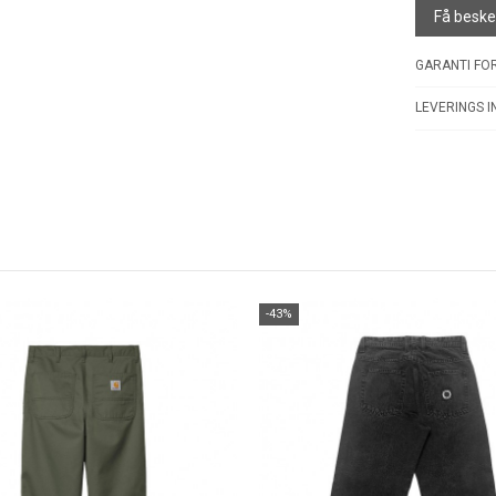
Få besked
GARANTI FOR
LEVERINGS I
-43%