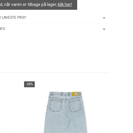
, når varen er tilbage på lager,
klik her!
 LAVESTE PRIS?
NFO
-58%