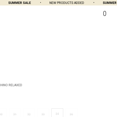
SUMMER SALE
NEW PRODUCTS ADDED
SUMMER SAL
0
CHINO RELAXED
34
30
31
32
33
36