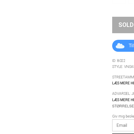
SOLD
Ti
ID: 8022
STYLE: VN0A
STREETAMMO
LÆS MERE H
ADVARSEL: 
LÆS MERE H
STØRRELSE 
Giv mig besked