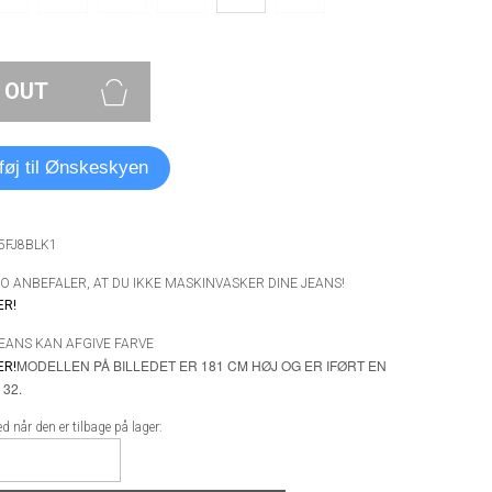
 OUT
lføj til Ønskeskyen
5FJ8BLK1
 ANBEFALER, AT DU IKKE MASKINVASKER DINE JEANS!
ER!
JEANS KAN AFGIVE FARVE
MODELLEN PÅ BILLEDET ER 181 CM HØJ OG ER IFØRT EN
ER!
32.
 når den er tilbage på lager: