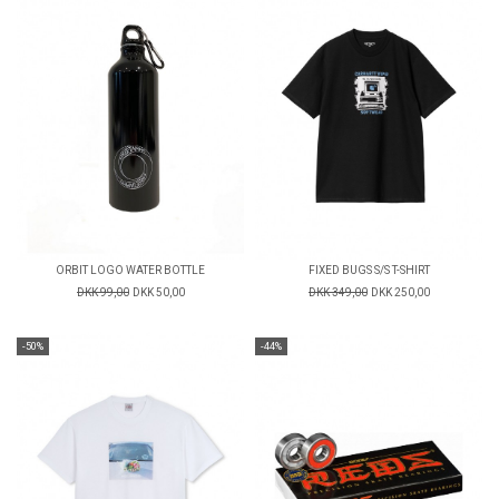
ORBIT LOGO WATER BOTTLE
FIXED BUGS S/S T-SHIRT
DKK 99,00
DKK 50,00
DKK 349,00
DKK 250,00
-50%
-44%