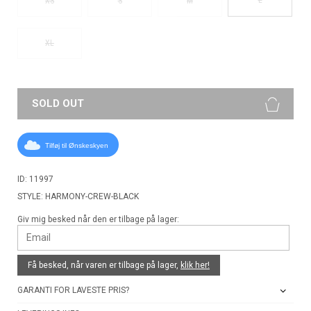
XS
S
M
XL
SOLD OUT
Tilføj til Ønskeskyen
ID: 11997
STYLE: HARMONY-CREW-BLACK
Giv mig besked når den er tilbage på lager:
Få besked, når varen er tilbage på lager,
klik her!
GARANTI FOR LAVESTE PRIS?