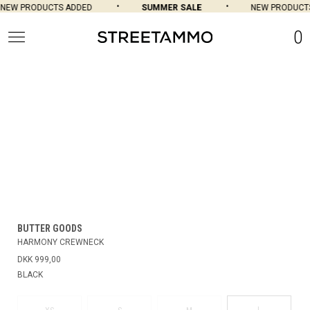
EW PRODUCTS ADDED
SUMMER SALE
NEW PRODUCTS
0
BUTTER GOODS
HARMONY CREWNECK
DKK 999,00
BLACK
L