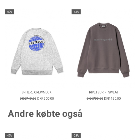
-60%
-44%
SPHERE CREWNECK
RIVET SCRIPT SWEAT
DKK 749,00
DKK 300,00
DKK 799,00
DKK 450,00
Andre købte også
-49%
-28%