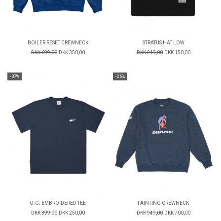
BOILER RESET CREWNECK
STRATUS HAT LOW
DKK 699,00
DKK 350,00
DKK 249,00
DKK 150,00
-37%
-26%
O.G. EMBROIDERED TEE
FAINTING CREWNECK
DKK 399,00
DKK 250,00
DKK 949,00
DKK 700,00