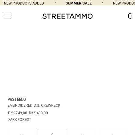
NEW PRODUCTS ADDED
SUMMER SALE
NEW PRODUCT
0
PASTEELO
EMBROIDERED O.G. CREWNECK
DKK 749,00
DKK 400,00
DARK FOREST
S