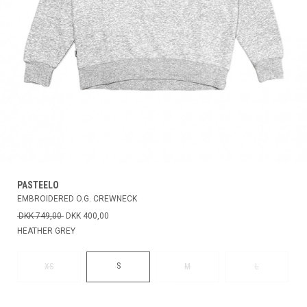
PASTEELO
EMBROIDERED O.G. CREWNECK
DKK 749,00
DKK 400,00
HEATHER GREY
S
XS
M
L