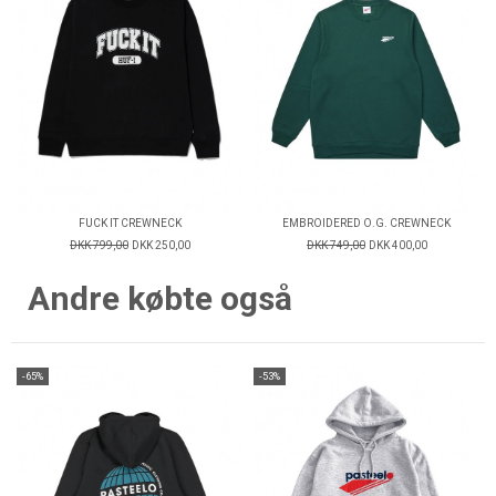
FUCK IT CREWNECK
EMBROIDERED O.G. CREWNECK
DKK 799,00
DKK 250,00
DKK 749,00
DKK 400,00
Andre købte også
-65%
-53%