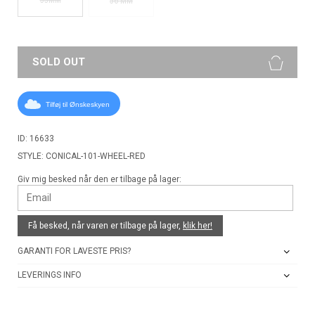
56 MM
SOLD OUT
Tilføj til Ønskeskyen
ID: 16633
STYLE: CONICAL-101-WHEEL-RED
Giv mig besked når den er tilbage på lager:
Få besked, når varen er tilbage på lager,
klik her!
GARANTI FOR LAVESTE PRIS?
LEVERINGS INFO