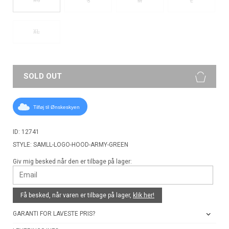
S
M
L
XL
SOLD OUT
Tilføj til Ønskeskyen
ID: 12741
STYLE: SAMLL-LOGO-HOOD-ARMY-GREEN
Giv mig besked når den er tilbage på lager:
Få besked, når varen er tilbage på lager,
klik her!
GARANTI FOR LAVESTE PRIS?