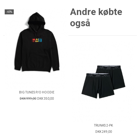
Andre købte
-65%
også
BIG TUNES P/O HOODIE
DKK 999,00
DKK 350,00
TRUNKS 2-PK
DKK 249,00