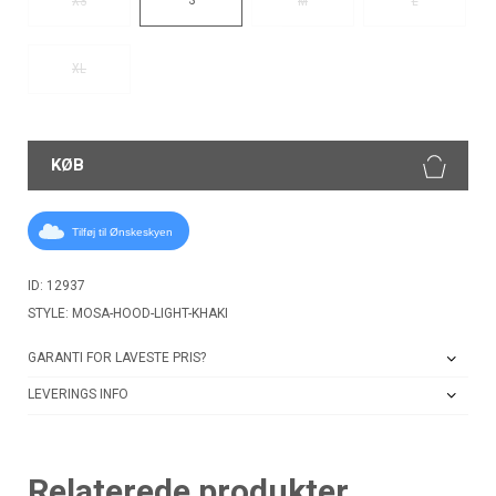
XS
M
L
XL
KØB
Tilføj til Ønskeskyen
ID: 12937
STYLE: MOSA-HOOD-LIGHT-KHAKI
GARANTI FOR LAVESTE PRIS?
LEVERINGS INFO
Relaterede produkter