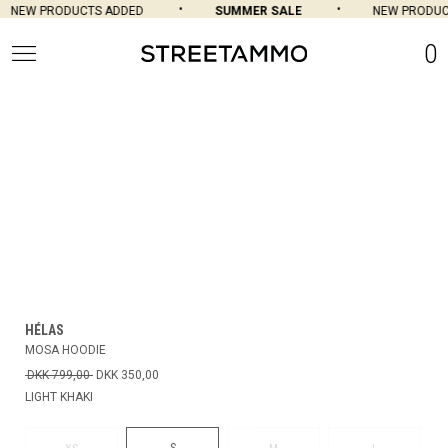
NEW PRODUCTS ADDED
SUMMER SALE
NEW PRODUCT
0
HÉLAS
MOSA HOODIE
DKK 799,00
DKK 350,00
LIGHT KHAKI
S