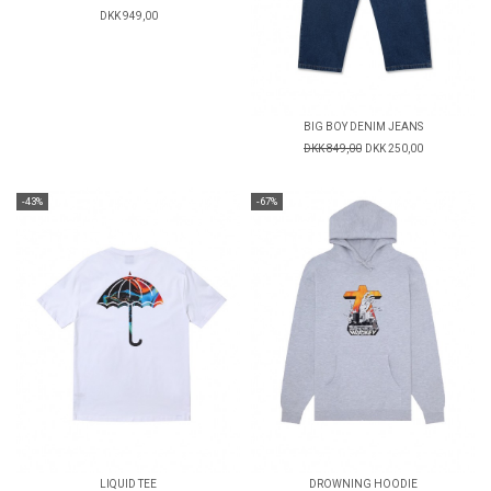
DKK 949,00
BIG BOY DENIM JEANS
DKK 849,00
DKK 250,00
-43%
-67%
LIQUID TEE
DROWNING HOODIE