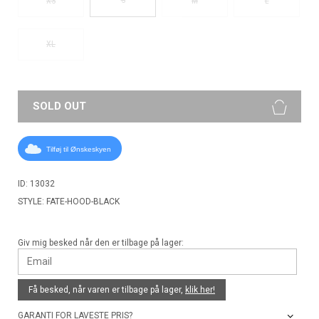
XS
M
L
XL
SOLD OUT
Tilføj til Ønskeskyen
ID: 13032
STYLE: FATE-HOOD-BLACK
Giv mig besked når den er tilbage på lager:
Få besked, når varen er tilbage på lager,
klik her!
GARANTI FOR LAVESTE PRIS?