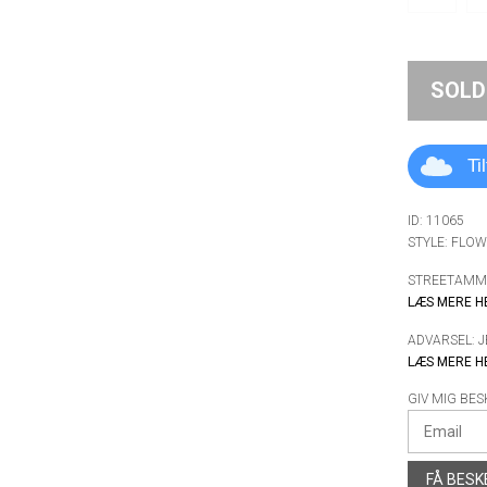
SOLD
Ti
ID: 11065
STYLE: FLOW
STREETAMMO
LÆS MERE H
ADVARSEL: 
LÆS MERE H
GIV MIG BES
FÅ BESK