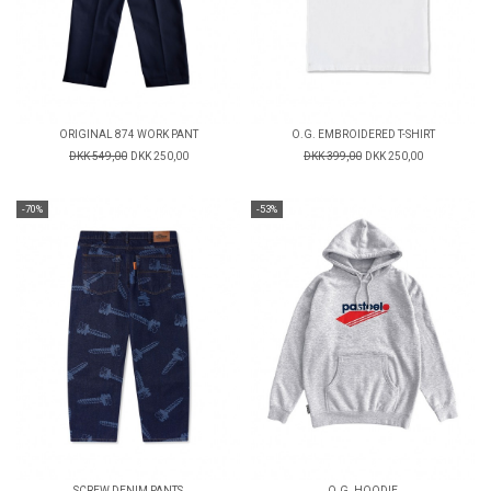
ORIGINAL 874 WORK PANT
O.G. EMBROIDERED T-SHIRT
DKK 549,00
DKK 250,00
DKK 399,00
DKK 250,00
-70%
-53%
SCREW DENIM PANTS
O.G. HOODIE