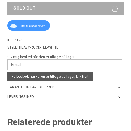
SOLD OUT
Tilføj til Ønskeskyen
ID: 12123
STYLE: HEAVY-ROCK-TEE-WHITE
Giv mig besked når den er tilbage på lager:
Få besked, når varen er tilbage på lager,
klik her!
GARANTI FOR LAVESTE PRIS?
LEVERINGS INFO
Relaterede produkter