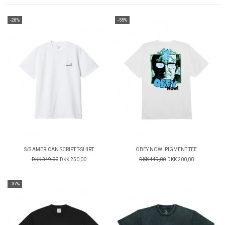
-28%
-55%
S/S AMERICAN SCRIPT T-SHIRT
OBEY NOW! PIGMENT TEE
DKK 349,00
DKK 250,00
DKK 449,00
DKK 200,00
-37%